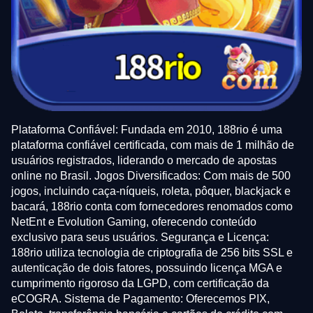
Plataforma Confiável: Fundada em 2010, 188rio é uma
plataforma confiável certificada, com mais de 1 milhão de
usuários registrados, liderando o mercado de apostas
online no Brasil. Jogos Diversificados: Com mais de 500
jogos, incluindo caça-níqueis, roleta, pôquer, blackjack e
bacará, 188rio conta com fornecedores renomados como
NetEnt e Evolution Gaming, oferecendo conteúdo
exclusivo para seus usuários. Segurança e Licença:
188rio utiliza tecnologia de criptografia de 256 bits SSL e
autenticação de dois fatores, possuindo licença MGA e
cumprimento rigoroso da LGPD, com certificação da
eCOGRA. Sistema de Pagamento: Oferecemos PIX,