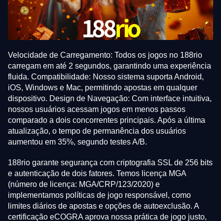
Velocidade de Carregamento: Todos os jogos no 188rio
carregam em até 2 segundos, garantindo uma experiência
fluida. Compatibilidade: Nosso sistema suporta Android,
iOS, Windows e Mac, permitindo apostas em qualquer
dispositivo. Design de Navegação: Com interface intuitiva,
nossos usuários acessam jogos em menos passos
comparado a dois concorrentes principais. Após a última
atualização, o tempo de permanência dos usuários
aumentou em 35%, segundo testes A/B.
188rio garante segurança com criptografia SSL de 256 bits
e autenticação de dois fatores. Temos licença MGA
(número de licença: MGA/CRP/123/2020) e
implementamos políticas de jogo responsável, como
limites diários de apostas e opções de autoexclusão. A
certificação eCOGRA aprova nossa prática de jogo justo,