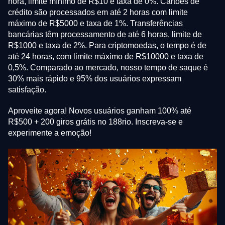
hora, limite mínimo de R$10 e taxa de 0%. Cartões de
crédito são processados em até 2 horas com limite
máximo de R$5000 e taxa de 1%. Transferências
bancárias têm processamento de até 6 horas, limite de
R$1000 e taxa de 2%. Para criptomoedas, o tempo é de
até 24 horas, com limite máximo de R$10000 e taxa de
0,5%. Comparado ao mercado, nosso tempo de saque é
30% mais rápido e 95% dos usuários expressam
satisfação.
Aproveite agora! Novos usuários ganham 100% até
R$500 + 200 giros grátis no 188rio. Inscreva-se e
experimente a emoção!