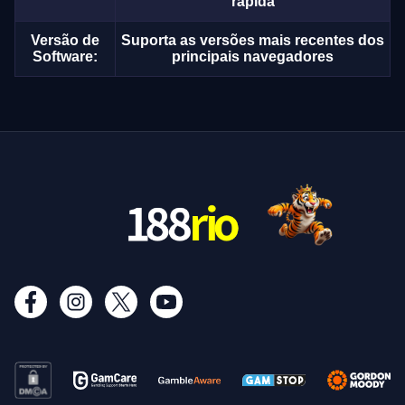
rápida
Versão de
Suporta as versões mais recentes dos
Software:
principais navegadores