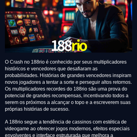
O Crash no 188rio é conhecido por seus multiplicadores
históricos e vencedores que desafiaram as
probabilidades. Histórias de grandes vencedores inspiram
novos jogadores a tentar a sorte e perseguir altos retornos.
Os multiplicadores recordes do 188rio são uma prova do
potencial de grandes recompensas, incentivando todos a
serem os próximos a alcançar o topo e a escreverem suas
próprias histórias de sucesso.
A 188rio segue a tendência de cassinos com estética de
videogame ao oferecer jogos modernos, efeitos especiais
envolventes e interface estruturada que melhora a