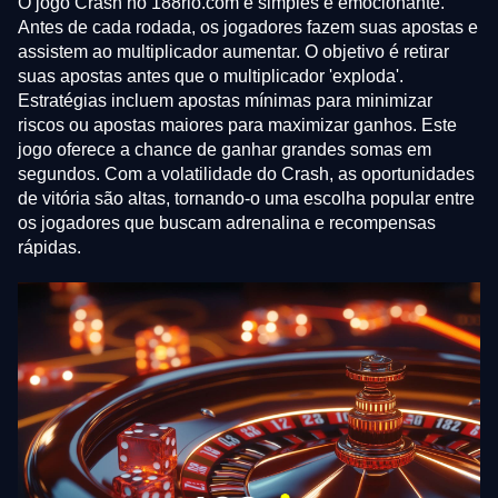
O jogo Crash no 188rio.com é simples e emocionante.
Antes de cada rodada, os jogadores fazem suas apostas e
assistem ao multiplicador aumentar. O objetivo é retirar
suas apostas antes que o multiplicador 'exploda'.
Estratégias incluem apostas mínimas para minimizar
riscos ou apostas maiores para maximizar ganhos. Este
jogo oferece a chance de ganhar grandes somas em
segundos. Com a volatilidade do Crash, as oportunidades
de vitória são altas, tornando-o uma escolha popular entre
os jogadores que buscam adrenalina e recompensas
rápidas.