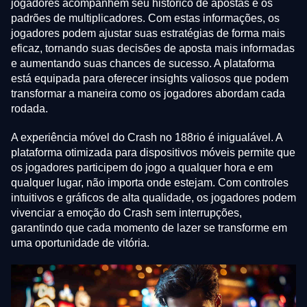
jogadores acompanhem seu histórico de apostas e os
padrões de multiplicadores. Com estas informações, os
jogadores podem ajustar suas estratégias de forma mais
eficaz, tornando suas decisões de aposta mais informadas
e aumentando suas chances de sucesso. A plataforma
está equipada para oferecer insights valiosos que podem
transformar a maneira como os jogadores abordam cada
rodada.
A experiência móvel do Crash no 188rio é inigualável. A
plataforma otimizada para dispositivos móveis permite que
os jogadores participem do jogo a qualquer hora e em
qualquer lugar, não importa onde estejam. Com controles
intuitivos e gráficos de alta qualidade, os jogadores podem
vivenciar a emoção do Crash sem interrupções,
garantindo que cada momento de lazer se transforme em
uma oportunidade de vitória.