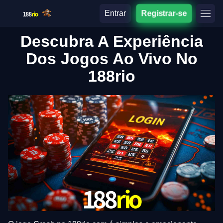
Entrar
Registrar-se
Descubra A Experiência
Dos Jogos Ao Vivo No
188rio