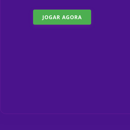
JOGAR AGORA