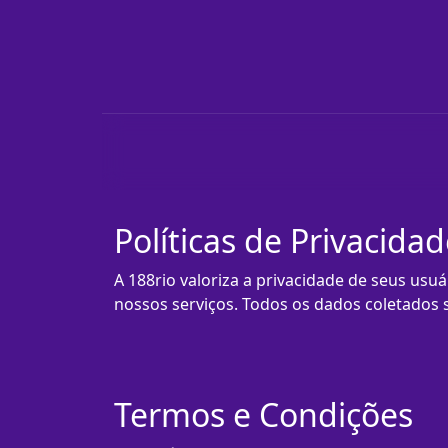
Políticas de Privacida
A 188rio valoriza a privacidade de seus us
nossos serviços. Todos os dados coletados s
Termos e Condições