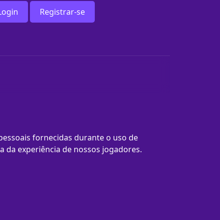
Login
Registrar-se
pessoais fornecidas durante o uso de
ua da experiência de nossos jogadores.