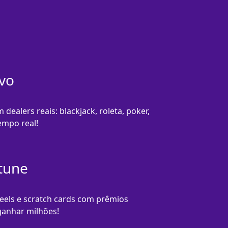
ivo
 dealers reais: blackjack, roleta, poker,
empo real!
rtune
heels e scratch cards com prêmios
ganhar milhões!