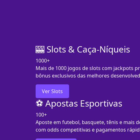
🎰 Slots & Caça-Níqueis
1000+
Mais de 1000 jogos de slots com jackpots pr
bônus exclusivos das melhores desenvolved
Ver Slots
⚽ Apostas Esportivas
100+
Aposte em futebol, basquete, tênis e mais d
com odds competitivas e pagamentos rápid