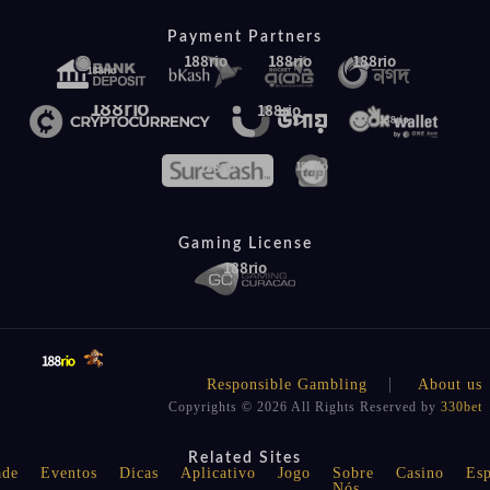
Payment Partners
Gaming License
Responsible Gambling
About us
Copyrights © 2026 All Rights Reserved by
330bet
Related Sites
ade
Eventos
Dicas
Aplicativo
Jogo
Sobre
Casino
Esp
Nós