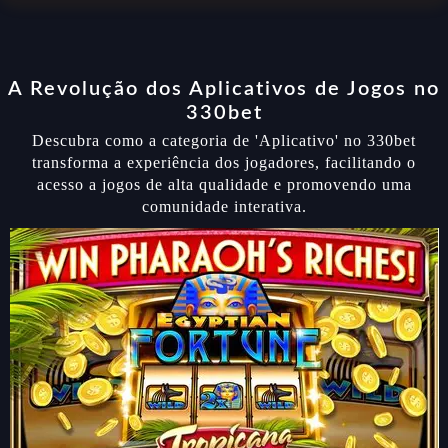
A Revolução dos Aplicativos de Jogos no
330bet
Descubra como a categoria de 'Aplicativo' no 330bet
transforma a experiência dos jogadores, facilitando o
acesso a jogos de alta qualidade e promovendo uma
comunidade interativa.