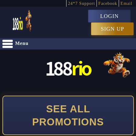
24*7 Support
Facebook
Email
LOGIN
SIGN UP
Menu
SEE ALL
PROMOTIONS