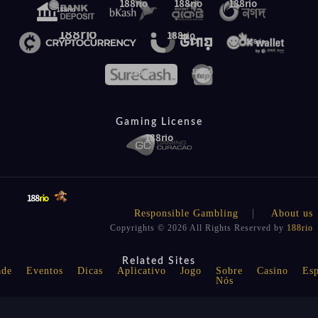
Gaming License
Responsible Gambling
About us
Copyrights © 2026 All Rights Reserved by
188rio
Related Sites
ade
Eventos
Dicas
Aplicativo
Jogo
Sobre
Casino
Esp
Nós