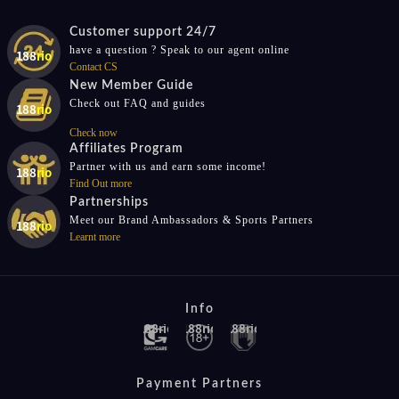
Customer support 24/7
have a question ? Speak to our agent online
Contact CS
New Member Guide
Check out FAQ and guides
Check now
Affiliates Program
Partner with us and earn some income!
Find Out more
Partnerships
Meet our Brand Ambassadors & Sports Partners
Learnt more
Info
Payment Partners