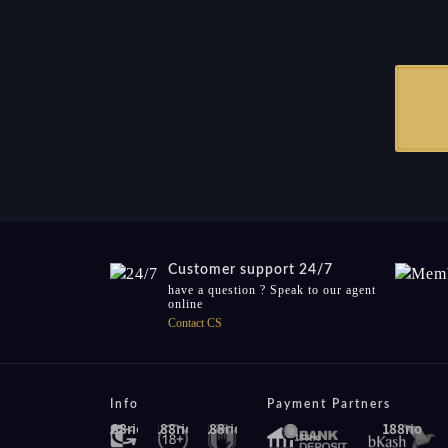
Customer support 24/7
have a question ? Speak to our agent
online
Contact CS
Info
Payment Partners