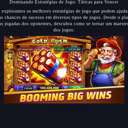
Dominando Estratégias de Jogo: Táticas para Vencer
, exploramos as melhores estratégias de jogo que podem ajuda
s chances de sucesso em diversos tipos de jogos. Desde o pl
às jogadas dos oponentes, descubra como se tornar um maestr
dos jogos.