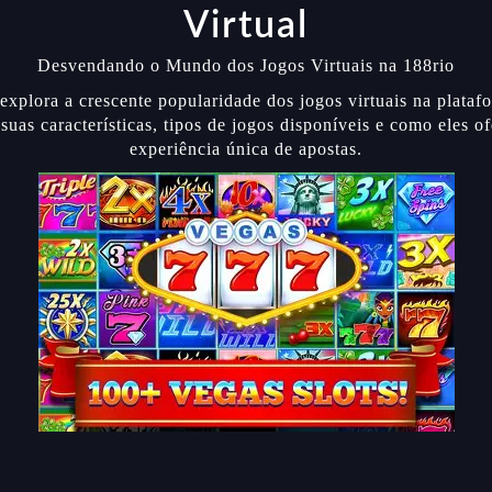
Virtual
Desvendando o Mundo dos Jogos Virtuais na 188rio
 explora a crescente popularidade dos jogos virtuais na plataf
suas características, tipos de jogos disponíveis e como eles 
experiência única de apostas.