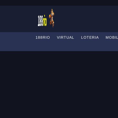
188RIO
VIRTUAL
LOTERIA
MOBI