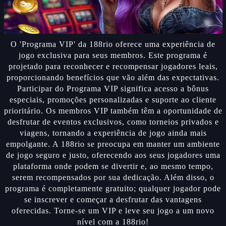
O 'Programa VIP' da 188rio oferece uma experiência de
jogo exclusiva para seus membros. Este programa é
projetado para reconhecer e recompensar jogadores leais,
proporcionando benefícios que vão além das expectativas.
Participar do Programa VIP significa acesso a bônus
especiais, promoções personalizadas e suporte ao cliente
prioritário. Os membros VIP também têm a oportunidade de
desfrutar de eventos exclusivos, como torneios privados e
viagens, tornando a experiência de jogo ainda mais
empolgante. A 188rio se preocupa em manter um ambiente
de jogo seguro e justo, oferecendo aos seus jogadores uma
plataforma onde podem se divertir e, ao mesmo tempo,
serem recompensados por sua dedicação. Além disso, o
programa é completamente gratuito; qualquer jogador pode
se inscrever e começar a desfrutar das vantagens
oferecidas. Torne-se um VIP e leve seu jogo a um novo
nível com a 188rio!