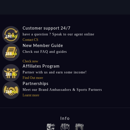
Customer support 24/7
have a question ? Speak to our agent online
Contact CS
New Member Guide
Check out FAQ and guides
Check now
Affiliates Program
Partner with us and earn some income!
Find Out more
Partnerships
Meet our Brand Ambassadors & Sports Partners
Learnt more
Info